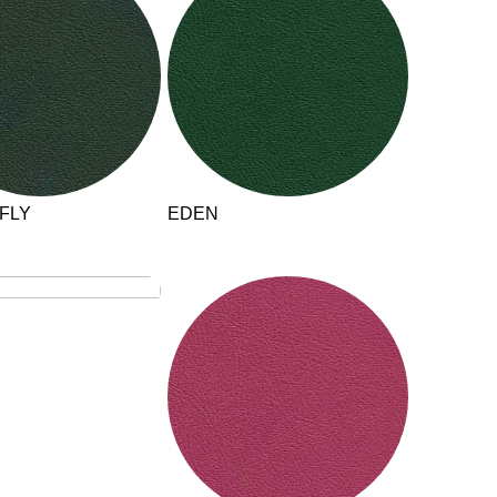
hechische Republik
(CZ)
nesien
(TN)
raine
(UA)
garn
(HU)
einigte Arabische Emirate
)
ißrussland
FLY
EDEN
(BY)