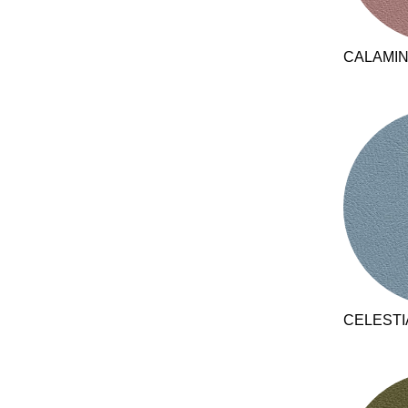
Australien
(AU)
Bahrain
(BH)
CALAMI
Belgien
(BE)
Bulgarien
(BG)
China
(CN)
Deutschland
(DE)
Dänemark
(DK)
Elfenbeinküste
(CI)
Finnland
(FI)
Frankreich
(FR)
Ghana
(GH)
Griechenland
(GR)
CELESTI
Großbritannien
(GB)
Guinea
(GN)
Hongkong
(HK)
Indien
(IN)