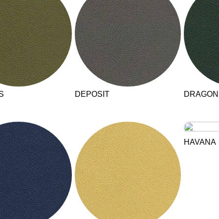
Norwegen
Tsc
(NO)
Oman
Tu
(OM)
Philippinen
Uk
(PH)
Polen
Un
(PL)
Portugal
Ver
(PT)
(AE
Qatar
(QA)
We
S
DEPOSIT
DRAGON
HAVANA