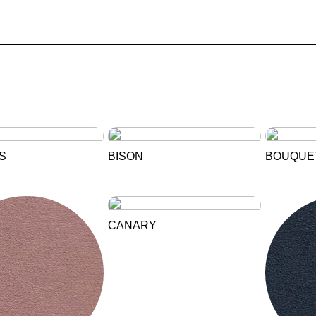
S
BISON
BOUQUE
EN SIE IHREN 
CANARY
Jordanien
Res
(JO)