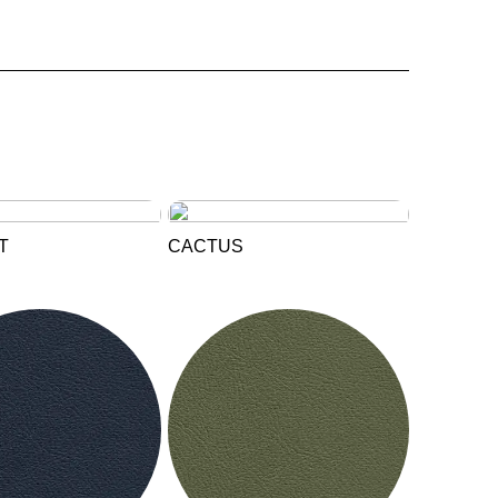
T
CACTUS
MARKT
t der Welt
()