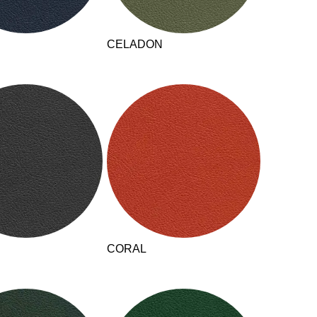
mänien
(RO)
ssland
(RU)
CELADON
udi-Arabien
(SA)
hweden
(SE)
hweiz
(CH)
negal
(SN)
rbien
(RS)
ngapur
(SG)
owakei
(SK)
owenien
(SI)
anien
(ES)
afrika
(ZA)
CORAL
dkorea
(KR)
iwan
(TW)
nsania
(TZ)
ailand
(TH)