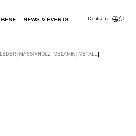
Deutsch
BENE
NEWS & EVENTS
English
Français
Polski
Italiano
|
|
|
|
LEDER
MASSIVHOLZ
MELAMIN
METALL