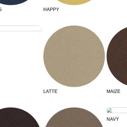
S
HAPPY
LATTE
MAIZE
NAVY