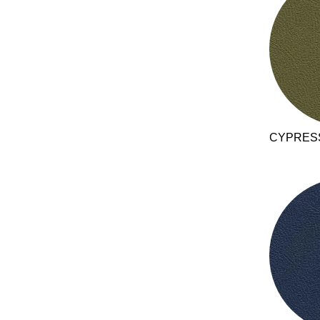
Indonesien
(ID)
Iran
(IR)
Irland
(IE)
Israel
(IL)
Italien
(IT)
Japan
(JP)
CYPRES
Ägypten
(EG)
Österreich
(AT)