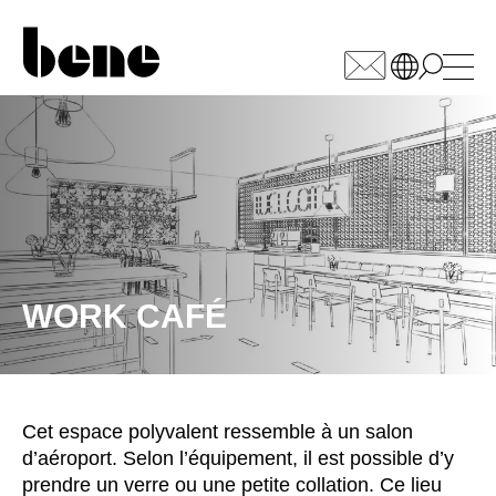
WÄHLEN SIE IHREN
MARKT
Afrique du Sud
(ZA)
Allemagne
(DE)
Arabie saoudite
(SA)
WORK CAFÉ
Arménie
(AM)
Australie
(AU)
Autriche
(AT)
Bahreïn
(BH)
Cet espace polyvalent ressemble à un salon
Belgique
(BE)
d’aéroport. Selon l’équipement, il est possible d’y
Biélorussie
(BY)
prendre un verre ou une petite collation. Ce lieu