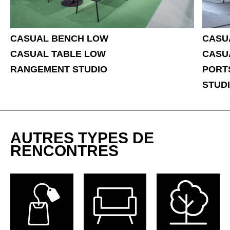
Inde
(IN)
Indonésie
(ID)
CASUAL BENCH LOW
CASU
Iran
(IR)
CASUAL TABLE LOW
CASU
Irlande
(IE)
RANGEMENT STUDIO
PORT
Irlande du Nord (UK)
(GB)
STUD
Israël
(IL)
Italie
(IT)
Japon
(JP)
Jordanie
(JO)
AUTRES TYPES DE
Kazakhstan
RENCONTRES
(KZ)
Kenya
(KE)
Koweït
(KW)
Lettonie
(LV)
Liechtenstein
(LI)
Lituanie
(LT)