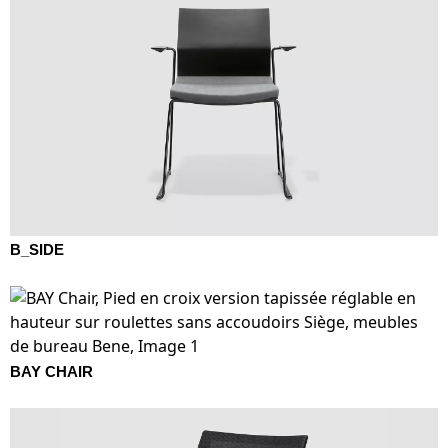
République tchèque
(CZ)
Serbie
(RS)
Singapour
(SG)
Slovaquie
(SK)
Slovénie
(SI)
Suisse
(CH)
Suède
(SE)
Sénégal
(SN)
B_SIDE
Tanzanie
(TZ)
Taïwan
(TW)
Thaïlande
(TH)
Tunisien
(TN)
BAY CHAIR
Ukraine
(UA)
Égypte
(EG)
Émirats arabes unis
(AE)