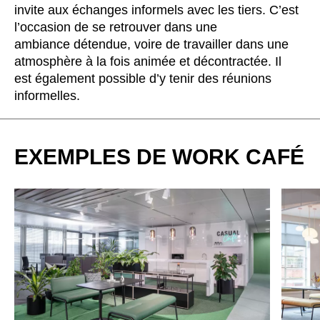
Bulgaria
(BG)
invite aux échanges informels avec les tiers. C’est
Canada
l’occasion de se retrouver dans une
(CA)
ambiance détendue, voire de travailler dans une
Chine
(CN)
atmosphère à la fois animée et décontractée. Il
Corée du Sud
(KR)
est également possible d’y tenir des réunions
Croatie
(HR)
informelles.
Côte d'Ivoire
(CI)
Danemark
(DK)
Espagne
EXEMPLES DE WORK CAFÉ
(ES)
Finlande
(FI)
France
(FR)
Ghana
(GH)
Grande-Bretagne
(GB)
Grèce
(GR)
Guinée
(GN)
Hong Kong
(HK)
Hongrie
(HU)