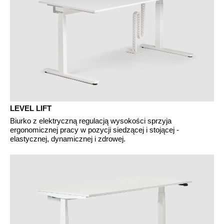
Irlandia Północna
(GB)
Izrael
(IL)
Japonia
(JP)
Jordania
(JO)
Kanada
(CA)
Katar
(QA)
Kazachstan
(KZ)
LEVEL LIFT
Kenia
(KE)
Biurko z elektryczną regulacją wysokości sprzyja
Korea Południowa
(KR)
ergonomicznej pracy w pozycji siedzącej i stojącej -
elastycznej, dynamicznej i zdrowej.
Kuwejt
(KW)
Liechtenstein
(LI)
Litwa
(LT)
Luksemburg
(LU)
Malezja
(MY)
Maroko
(MA)