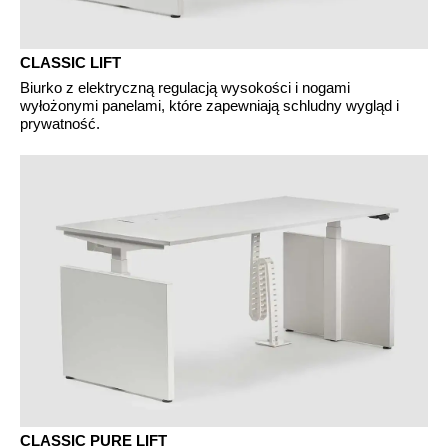
Szwajcaria
(CH)
Szwecja
(SE)
CLASSIC LIFT
Słowacja
(SK)
Biurko z elektryczną regulacją wysokości i nogami
wyłożonymi panelami, które zapewniają schludny wygląd i
Słowenia
(SI)
prywatność.
Tajlandia
(TH)
Tajwan
(TW)
Tanzania
(TZ)
Tunezja
(TN)
Ukraina
(UA)
Wielka Brytania
(GB)
Wybrzeże Kości Słoniowej
(CI)
Węgry
(HU)
Włochy
(IT)
Zjednoczone Emiraty Arabskie
(AE)
Łotwa
(LV)
CLASSIC PURE LIFT