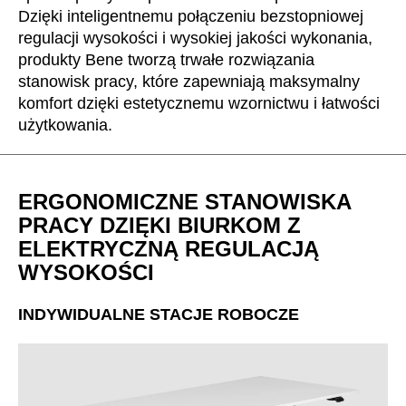
Chorwacja
(HR)
Dzięki inteligentnemu połączeniu bezstopniowej
Dania
(DK)
regulacji wysokości i wysokiej jakości wykonania,
Egipt
produkty Bene tworzą trwałe rozwiązania
(EG)
stanowisk pracy, które zapewniają maksymalny
Filipiny
(PH)
komfort dzięki estetycznemu wzornictwu i łatwości
Finlandia
(FI)
użytkowania.
Francja
(FR)
Ghana
(GH)
Grecja
(GR)
ERGONOMICZNE STANOWISKA
Gwinea
(GN)
PRACY DZIĘKI BIURKOM Z
Hiszpania
ELEKTRYCZNĄ REGULACJĄ
(ES)
WYSOKOŚCI
Holandia
(NL)
Hongkong
(HK)
INDYWIDUALNE STACJE ROBOCZE
Indie
(IN)
Indonezja
(ID)
Iran
(IR)
Irlandia
(IE)