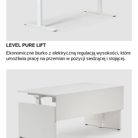
Mauretania
(MR)
Niemcy
(DE)
Nigeria
(NG)
Norwegia
(NO)
Nowa Zelandia
(NZ)
LEVEL PURE LIFT
Oman
(OM)
Ekonomiczne biurko z elektryczną regulacją wysokości, które
Polska
(PL)
umożliwia pracę na przemian w pozycji siedzącej i stojącej.
Portugalia
(PT)
Republika Czeska
(CZ)
Republika Południowej Afryki
(ZA)
Reszta świata
()
Rosja
(RU)
Rumunia
(RO)
Senegal
(SN)
Serbia
(RS)
Singapur
(SG)