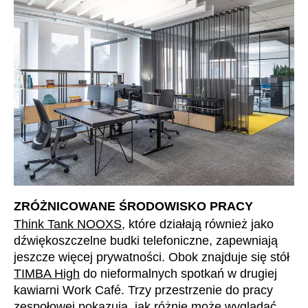
Szwajcaria
(CH)
Szwecja
(SE)
Słowacja
(SK)
Słowenia
(SI)
Tajlandia
(TH)
Tajwan
(TW)
Tanzania
(TZ)
Tunezja
(TN)
Ukraina
(UA)
Wielka Brytania
(GB)
ZRÓŻNICOWANE ŚRODOWISKO PRACY
Wybrzeże Kości Słoniowej
(CI)
Think Tank NOOXS
, które działają również jako
Węgry
(HU)
dźwiękoszczelne budki telefoniczne, zapewniają
jeszcze więcej prywatności. Obok znajduje się stół
Włochy
(IT)
TIMBA High
do nieformalnych spotkań w drugiej
Zjednoczone Emiraty Arabskie
(AE)
kawiarni Work Café. Trzy przestrzenie do pracy
Łotwa
(LV)
zespołowej pokazują, jak różnie może wyglądać