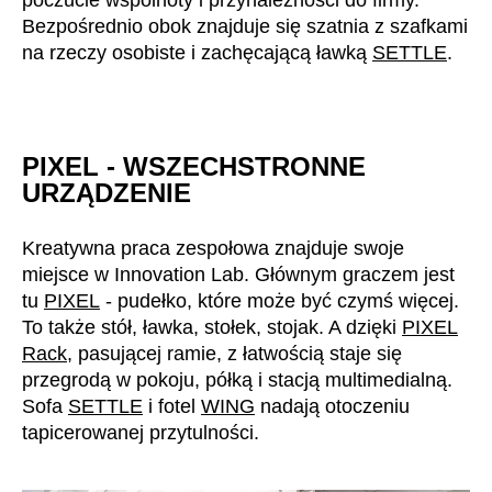
Mauretania
(MR)
Bezpośrednio obok znajduje się szatnia z szafkami
Niemcy
(DE)
na rzeczy osobiste i zachęcającą ławką
SETTLE
.
Nigeria
(NG)
Norwegia
(NO)
Nowa Zelandia
(NZ)
PIXEL - WSZECHSTRONNE
Oman
(OM)
URZĄDZENIE
Polska
(PL)
Portugalia
(PT)
Kreatywna praca zespołowa znajduje swoje
Republika Czeska
(CZ)
miejsce w Innovation Lab. Głównym graczem jest
Republika Południowej Afryki
tu
PIXEL
- pudełko, które może być czymś więcej.
(ZA)
To także stół, ławka, stołek, stojak. A dzięki
PIXEL
Reszta świata
()
Rack
, pasującej ramie, z łatwością staje się
Rosja
(RU)
przegrodą w pokoju, półką i stacją multimedialną.
Rumunia
(RO)
Sofa
SETTLE
i fotel
WING
nadają otoczeniu
Senegal
(SN)
tapicerowanej przytulności.
Serbia
(RS)
Singapur
(SG)