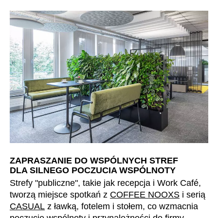
Irlandia Północna
(GB)
Izrael
(IL)
Japonia
(JP)
Jordania
(JO)
Kanada
(CA)
Katar
(QA)
Kazachstan
(KZ)
Kenia
(KE)
Korea Południowa
(KR)
Kuwejt
(KW)
Liechtenstein
(LI)
ZAPRASZANIE DO WSPÓLNYCH STREF
Litwa
(LT)
DLA SILNEGO POCZUCIA WSPÓLNOTY
Luksemburg
(LU)
Strefy "publiczne", takie jak recepcja i Work Café,
tworzą miejsce spotkań z
COFFEE NOOXS
i serią
Malezja
(MY)
CASUAL
z ławką, fotelem i stołem, co wzmacnia
Maroko
(MA)
poczucie wspólnoty i przynależności do firmy.