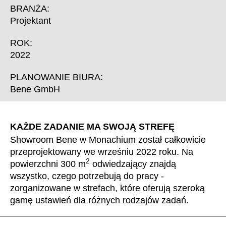
Chorwacja
(HR)
BRANŻA:
Dania
(DK)
Projektant
Egipt
(EG)
ROK:
Filipiny
(PH)
2022
Finlandia
(FI)
Francja
PLANOWANIE BIURA:
(FR)
Bene GmbH
Ghana
(GH)
Grecja
(GR)
Gwinea
(GN)
KAŻDE ZADANIE MA SWOJĄ STREFĘ
Hiszpania
(ES)
Showroom Bene w Monachium został całkowicie
Holandia
(NL)
przeprojektowany we wrześniu 2022 roku. Na
2
powierzchni 300 m
odwiedzający znajdą
Hongkong
(HK)
wszystko, czego potrzebują do pracy -
Indie
(IN)
zorganizowane w strefach, które oferują szeroką
Indonezja
(ID)
gamę ustawień dla różnych rodzajów zadań.
Iran
(IR)
Irlandia
(IE)