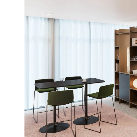
Australien
(AU)
Bahrain
(BH)
Belgien
(BE)
Bulgarien
(BG)
China
(CN)
Deutschland
(DE)
Dänemark
(DK)
Elfenbeinküste
(CI)
Finnland
(FI)
Frankreich
(FR)
Ghana
(GH)
Griechenland
(GR)
Großbritannien
(GB)
Guinea
(GN)
Hongkong
(HK)