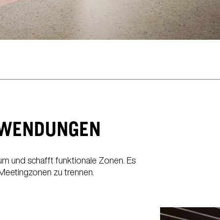
Nordirland (UK)
Tha
(GB)
Norwegen
Tsc
(NO)
Oman
Tun
(OM)
Philippinen
Ukr
(PH)
Polen
Un
(PL)
Portugal
Ver
(PT)
(AE)
Qatar
(QA)
Wei
ANWENDUNGEN
um und schafft funktionale Zonen. Es
n Meetingzonen zu trennen.