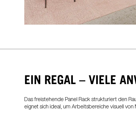
Indien
(IN)
Indonesien
(ID)
Iran
(IR)
Irland
(IE)
Israel
(IL)
Italien
(IT)
Japan
(JP)
EIN REGAL – VIELE 
Das freistehende Panel Rack strukturiert den Ra
Ägypten
(EG)
eignet sich ideal, um Arbeitsbereiche visuell vo
Österreich
(AT)