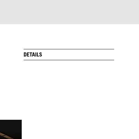
DETAILS
ARKT
t der Welt
()