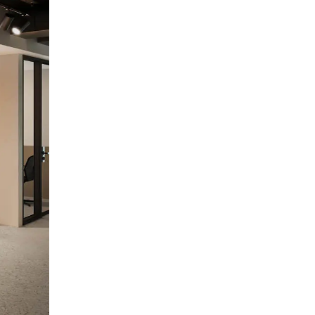
mänien
(RO)
sland
(RU)
di-Arabien
(SA)
hweden
(SE)
hweiz
(CH)
negal
(SN)
rbien
(RS)
gapur
(SG)
wakei
(SK)
owenien
(SI)
anien
(ES)
afrika
(ZA)
dkorea
(KR)
iwan
(TW)
sania
(TZ)