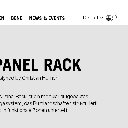
EN
BENE
NEWS & EVENTS
Deutsch
English
Français
Polski
Italiano
PANEL RACK
signed by
Christian Horner
s Panel Rack ist ein modular aufgebautes
galsystem, das Bürolandschaften strukturiert
 in funktionale Zonen unterteilt.