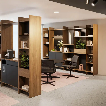
Kanada
Ru
(CA)
Kasachstan
Rus
(KZ)
Kenia
Sau
(KE)
Kroatien
Sc
(HR)
Kuwait
Sc
(KW)
Lettland
Se
(LV)
Liechtenstein
Se
(LI)
Litauen
Sin
(LT)
Luxemburg
Slo
(LU)
Malaysia
Sl
(MY)
Marokko
Sp
(MA)
Mauretanien
Süd
(MR)
Neuseeland
Sü
(NZ)
Niederlande
Ta
(NL)
Nigeria
Tan
(NG)