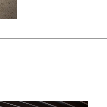
iland
(TH)
hechische Republik
(CZ)
esien
(TN)
aine
(UA)
garn
(HU)
einigte Arabische Emirate
ßrussland
(BY)