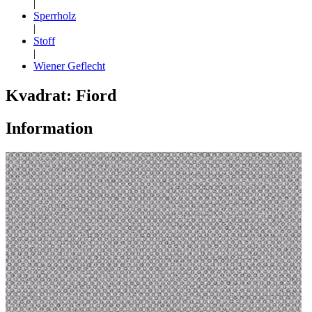
|
Sperrholz
|
Stoff
|
Wiener Geflecht
Kvadrat: Fiord
Information