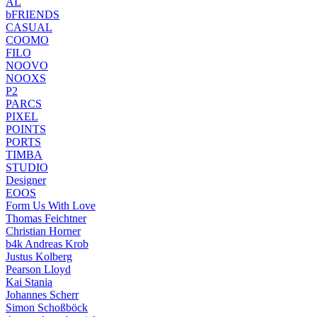
AL
bFRIENDS
CASUAL
COOMO
FILO
NOOVO
NOOXS
P2
PARCS
PIXEL
POINTS
PORTS
TIMBA
STUDIO
Designer
EOOS
Form Us With Love
Thomas Feichtner
Christian Horner
b4k Andreas Krob
Justus Kolberg
Pearson Lloyd
Kai Stania
Johannes Scherr
Simon Schoßböck