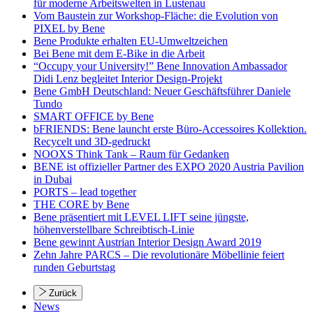
für moderne Arbeitswelten in Lustenau
Vom Baustein zur Workshop-Fläche: die Evolution von
PIXEL by Bene
Bene Produkte erhalten EU-Umweltzeichen
Bei Bene mit dem E-Bike in die Arbeit
“Occupy your University!” Bene Innovation Ambassador
Didi Lenz begleitet Interior Design-Projekt
Bene GmbH Deutschland: Neuer Geschäftsführer Daniele
Tundo
SMART OFFICE by Bene
bFRIENDS: Bene launcht erste Büro-Accessoires Kollektion.
Recycelt und 3D-gedruckt
NOOXS Think Tank – Raum für Gedanken
BENE ist offizieller Partner des EXPO 2020 Austria Pavilion
in Dubai
PORTS – lead together
THE CORE by Bene
Bene präsentiert mit LEVEL LIFT seine jüngste,
höhenverstellbare Schreibtisch-Linie
Bene gewinnt Austrian Interior Design Award 2019
Zehn Jahre PARCS – Die revolutionäre Möbellinie feiert
runden Geburtstag
Zurück
News