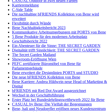
CASUAL Outdoor in zwei neuen Farben
Karrieremeldung
C-Side Table
Die nachhaltige bFRIENDS Kollektion von Bene wird
erweitert
Flexibilität durch Wände
Bene Nachhaltigkeitsbericht 2023
Kommunikative Arbeitsumgebungen mit PORTS von Bene
5 Bene Produkte für den modernen Arbeitsplatz
Geschäftsbericht 2022
Ein Abenteuer für die Sinne: THE SECRET GARDEN
Digitalität trifft Sinnlichkeit: THE SECRET GARDEN
The Secret Garden Mailand
Showroom-Eröffnung Wien
PEFC zertifizierte Büromöbel von Bene für
Parlamentsgebäude
Bene erweitert die Designlinien PORTS und STUDIO
Die neue bFRIENDS Kollektion von Bene
Bene Karriere: Andrea Hildwein neue Head of Marketing &
Digital
bFRIENDS mit Red Dot Award ausgezeichnet
Wechsel in der Geschäftsführung
Erster Platz bei Bundeslehrlingswettbewerb 2022 für Bene
CASUAL by Bene: Die Vielfalt der Begegnungen
Bene, hali und Neudoerfler eröffnen neues Kundenzentrum