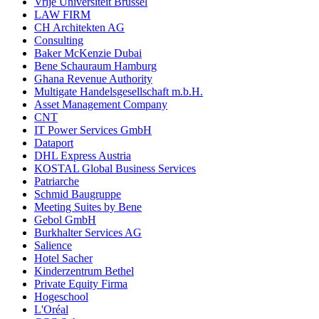
Vrije Universiteit Brüssel
LAW FIRM
CH Architekten AG
Consulting
Baker McKenzie Dubai
Bene Schauraum Hamburg
Ghana Revenue Authority
Multigate Handelsgesellschaft m.b.H.
Asset Management Company
CNT
IT Power Services GmbH
Dataport
DHL Express Austria
KOSTAL Global Business Services
Patriarche
Schmid Baugruppe
Meeting Suites by Bene
Gebol GmbH
Burkhalter Services AG
Salience
Hotel Sacher
Kinderzentrum Bethel
Private Equity Firma
Hogeschool
L'Oréal