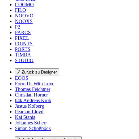
COOMO
FILO
NOOVO
NOOXS
P2
PARCS
PIXEL
POINTS
PORTS
TIMBA
STUDIO
Zurück zu Designer
EOOS
Form Us With Love
Thomas Feichtner
Christian Horner
b4k Andreas Krob
Justus Kolberg
Pearson Lloyd
Kai Stania
Johannes Scherr
Simon Schoßböck