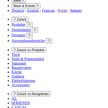
Bene
News & Events
Deutsch
-
English
-
Français
-
Polski
-
Italiano
Zurück
Produkte
Designlinien
Designer
Anwendungsbereiche
Zurück zu Produkte
Tisch
Stuhl & Polstermöbel
Stauraum
Raumsystem
Küche
Outdoor
Elektrifizierung
Accessoires
Zurück zu Designlinien
AL
bFRIENDS
CASUAL