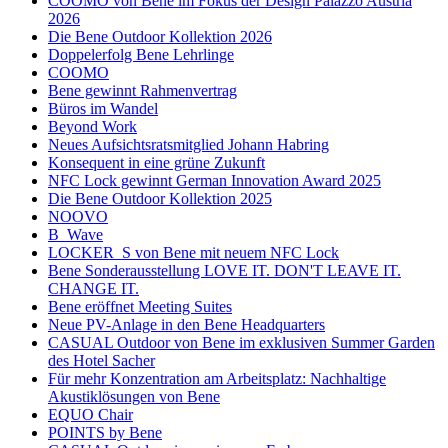
COOMO von Bene im Fokus der Design Palazzo Austria
2026
Die Bene Outdoor Kollektion 2026
Doppelerfolg Bene Lehrlinge
COOMO
Bene gewinnt Rahmenvertrag
Büros im Wandel
Beyond Work
Neues Aufsichtsratsmitglied Johann Habring
Konsequent in eine grüne Zukunft
NFC Lock gewinnt German Innovation Award 2025
Die Bene Outdoor Kollektion 2025
NOOVO
B_Wave
LOCKER_S von Bene mit neuem NFC Lock
Bene Sonderausstellung LOVE IT. DON'T LEAVE IT.
CHANGE IT.
Bene eröffnet Meeting Suites
Neue PV-Anlage in den Bene Headquarters
CASUAL Outdoor von Bene im exklusiven Summer Garden
des Hotel Sacher
Für mehr Konzentration am Arbeitsplatz: Nachhaltige
Akustiklösungen von Bene
EQUO Chair
POINTS by Bene