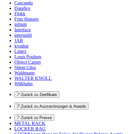
Cascando
Dataflex
Flokk
Fritz Hansen
infiniti
Interface
interstuhl
JAB
kvadrat
Lintex
Louis Poulsen
Object Carpet
Silent Gliss
Waldmann
WALTER KNOLL
Wilkhahn
Zurück zu Zertifikate
Zurück zu Auszeichnungen & Awards
Zurück zu Presse
METAL RACK
LOCKER BAG