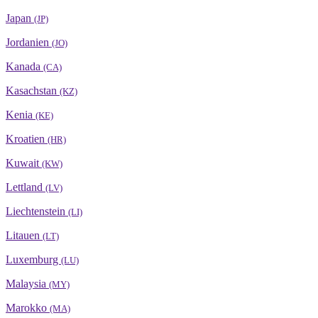
Japan
(JP)
Jordanien
(JO)
Kanada
(CA)
Kasachstan
(KZ)
Kenia
(KE)
Kroatien
(HR)
Kuwait
(KW)
Lettland
(LV)
Liechtenstein
(LI)
Litauen
(LT)
Luxemburg
(LU)
Malaysia
(MY)
Marokko
(MA)