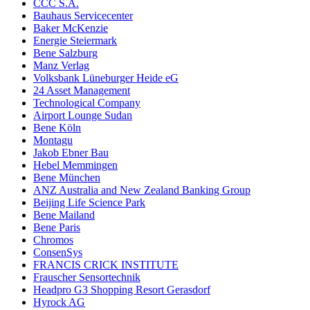
CCC S.A.
Bauhaus Servicecenter
Baker McKenzie
Energie Steiermark
Bene Salzburg
Manz Verlag
Volksbank Lüneburger Heide eG
24 Asset Management
Technological Company
Airport Lounge Sudan
Bene Köln
Montagu
Jakob Ebner Bau
Hebel Memmingen
Bene München
ANZ Australia and New Zealand Banking Group
Beijing Life Science Park
Bene Mailand
Bene Paris
Chromos
ConsenSys
FRANCIS CRICK INSTITUTE
Frauscher Sensortechnik
Headpro G3 Shopping Resort Gerasdorf
Hyrock AG