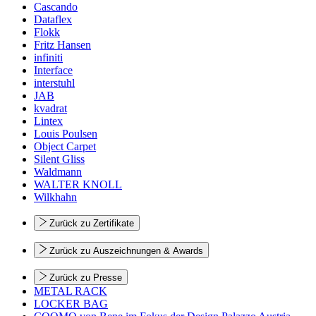
Cascando
Dataflex
Flokk
Fritz Hansen
infiniti
Interface
interstuhl
JAB
kvadrat
Lintex
Louis Poulsen
Object Carpet
Silent Gliss
Waldmann
WALTER KNOLL
Wilkhahn
Zurück zu Zertifikate
Zurück zu Auszeichnungen & Awards
Zurück zu Presse
METAL RACK
LOCKER BAG