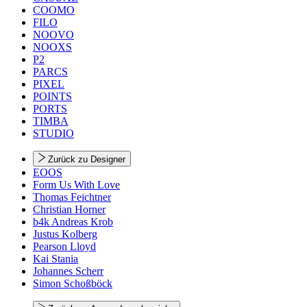
COOMO
FILO
NOOVO
NOOXS
P2
PARCS
PIXEL
POINTS
PORTS
TIMBA
STUDIO
Zurück zu Designer
EOOS
Form Us With Love
Thomas Feichtner
Christian Horner
b4k Andreas Krob
Justus Kolberg
Pearson Lloyd
Kai Stania
Johannes Scherr
Simon Schoßböck