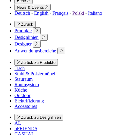
Bene
News & Events
Deutsch
-
English
-
Français
-
Polski
-
Italiano
Zurück
Produkte
Designlinien
Designer
Anwendungsbereiche
Zurück zu Produkte
Tisch
Stuhl & Polstermöbel
Stauraum
Raumsystem
Küche
Outdoor
Elektrifizierung
Accessoires
Zurück zu Designlinien
AL
bFRIENDS
CASUAL