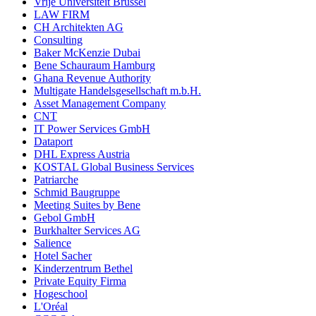
Vrije Universiteit Brüssel
LAW FIRM
CH Architekten AG
Consulting
Baker McKenzie Dubai
Bene Schauraum Hamburg
Ghana Revenue Authority
Multigate Handelsgesellschaft m.b.H.
Asset Management Company
CNT
IT Power Services GmbH
Dataport
DHL Express Austria
KOSTAL Global Business Services
Patriarche
Schmid Baugruppe
Meeting Suites by Bene
Gebol GmbH
Burkhalter Services AG
Salience
Hotel Sacher
Kinderzentrum Bethel
Private Equity Firma
Hogeschool
L'Oréal