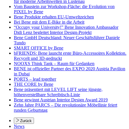
für moderne Arbeitswelten in Lustenau
Vom Baustein zur Workshop-Fläche: die Evolution von
PIXEL by Bene
Bene Produkte erhalten EU-Umweltzeichen
Bei Bene mit dem E-Bike in die Arbeit
“Occupy your University!” Bene Innovation Ambassador
Didi Lenz begleitet Interior Design-Projekt
Bene GmbH Deutschland: Neuer Geschäftsführer Daniele
Tundo
SMART OFFICE by Bene
bFRIENDS: Bene launcht erste Büro-Accessoires Kollektion.
Recycelt und 3D-gedruckt
NOOXS Think Tank – Raum für Gedanken
BENE ist offizieller Partner des EXPO 2020 Austria Pavilion
in Dubai
PORTS – lead together
THE CORE by Bene
Bene präsentiert mit LEVEL LIFT seine jüngste,
höhenverstellbare Schreibtisch-Linie
Bene gewinnt Austrian Interior Design Award 2019
Zehn Jahre PARCS – Die revolutionäre Möbellinie feiert
runden Geburtstag
Zurück
News