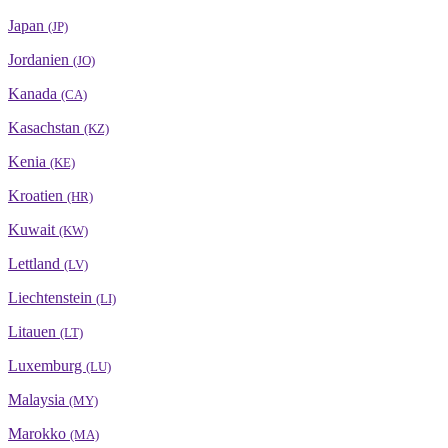
Japan
(JP)
Jordanien
(JO)
Kanada
(CA)
Kasachstan
(KZ)
Kenia
(KE)
Kroatien
(HR)
Kuwait
(KW)
Lettland
(LV)
Liechtenstein
(LI)
Litauen
(LT)
Luxemburg
(LU)
Malaysia
(MY)
Marokko
(MA)