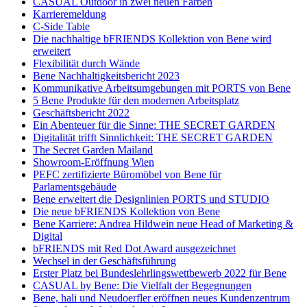
CASUAL Outdoor in zwei neuen Farben
Karrieremeldung
C-Side Table
Die nachhaltige bFRIENDS Kollektion von Bene wird
erweitert
Flexibilität durch Wände
Bene Nachhaltigkeitsbericht 2023
Kommunikative Arbeitsumgebungen mit PORTS von Bene
5 Bene Produkte für den modernen Arbeitsplatz
Geschäftsbericht 2022
Ein Abenteuer für die Sinne: THE SECRET GARDEN
Digitalität trifft Sinnlichkeit: THE SECRET GARDEN
The Secret Garden Mailand
Showroom-Eröffnung Wien
PEFC zertifizierte Büromöbel von Bene für
Parlamentsgebäude
Bene erweitert die Designlinien PORTS und STUDIO
Die neue bFRIENDS Kollektion von Bene
Bene Karriere: Andrea Hildwein neue Head of Marketing &
Digital
bFRIENDS mit Red Dot Award ausgezeichnet
Wechsel in der Geschäftsführung
Erster Platz bei Bundeslehrlingswettbewerb 2022 für Bene
CASUAL by Bene: Die Vielfalt der Begegnungen
Bene, hali und Neudoerfler eröffnen neues Kundenzentrum