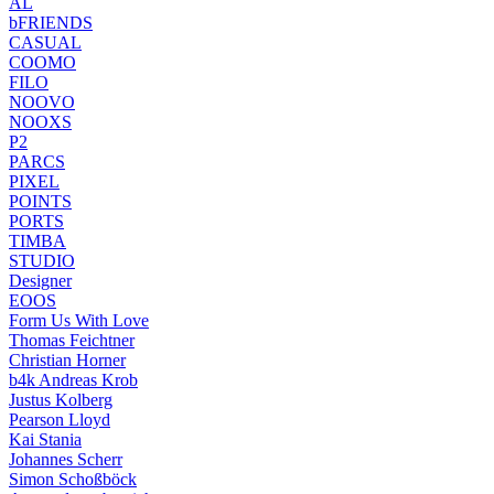
AL
bFRIENDS
CASUAL
COOMO
FILO
NOOVO
NOOXS
P2
PARCS
PIXEL
POINTS
PORTS
TIMBA
STUDIO
Designer
EOOS
Form Us With Love
Thomas Feichtner
Christian Horner
b4k Andreas Krob
Justus Kolberg
Pearson Lloyd
Kai Stania
Johannes Scherr
Simon Schoßböck