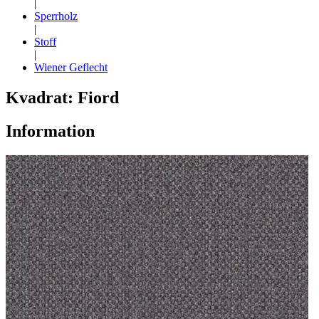
|
Sperrholz
|
Stoff
|
Wiener Geflecht
Kvadrat: Fiord
Information