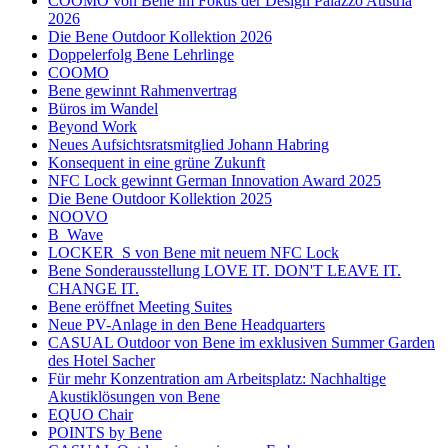
COOMO von Bene im Fokus der Design Palazzo Austria
2026
Die Bene Outdoor Kollektion 2026
Doppelerfolg Bene Lehrlinge
COOMO
Bene gewinnt Rahmenvertrag
Büros im Wandel
Beyond Work
Neues Aufsichtsratsmitglied Johann Habring
Konsequent in eine grüne Zukunft
NFC Lock gewinnt German Innovation Award 2025
Die Bene Outdoor Kollektion 2025
NOOVO
B_Wave
LOCKER_S von Bene mit neuem NFC Lock
Bene Sonderausstellung LOVE IT. DON'T LEAVE IT.
CHANGE IT.
Bene eröffnet Meeting Suites
Neue PV-Anlage in den Bene Headquarters
CASUAL Outdoor von Bene im exklusiven Summer Garden
des Hotel Sacher
Für mehr Konzentration am Arbeitsplatz: Nachhaltige
Akustiklösungen von Bene
EQUO Chair
POINTS by Bene