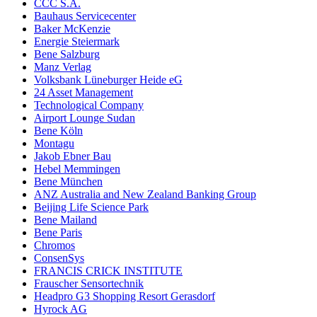
CCC S.A.
Bauhaus Servicecenter
Baker McKenzie
Energie Steiermark
Bene Salzburg
Manz Verlag
Volksbank Lüneburger Heide eG
24 Asset Management
Technological Company
Airport Lounge Sudan
Bene Köln
Montagu
Jakob Ebner Bau
Hebel Memmingen
Bene München
ANZ Australia and New Zealand Banking Group
Beijing Life Science Park
Bene Mailand
Bene Paris
Chromos
ConsenSys
FRANCIS CRICK INSTITUTE
Frauscher Sensortechnik
Headpro G3 Shopping Resort Gerasdorf
Hyrock AG