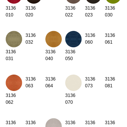
Kenia
3136
3136
(KE)
3136
3136
3136
010
020
022
023
030
Kroatien
(HR)
Kuwait
(KW)
Lettland
(LV)
3136
3136
3136
Liechtenstein
(LI)
032
060
061
Litauen
(LT)
3136
3136
3136
Luxemburg
(LU)
031
040
050
Malaysia
(MY)
Marokko
(MA)
3136
3136
3136
3136
Mauretanien
(MR)
063
064
073
081
Neuseeland
(NZ)
3136
3136
Niederlande
(NL)
062
070
Nigeria
(NG)
Nordirland (UK)
(GB)
Norwegen
3136
3136
3136
3136
3136
(NO)