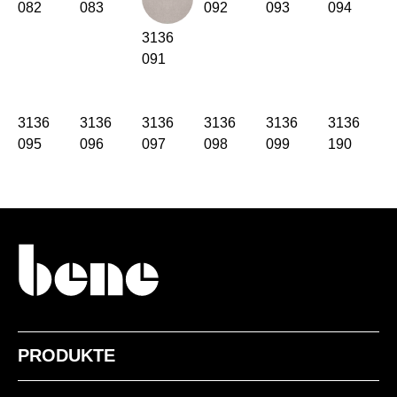
082
083
092
093
094
Oman
(OM)
Philippinen
3136
(PH)
091
Polen
(PL)
Portugal
(PT)
Qatar
(QA)
3136
3136
3136
3136
3136
3136
Rest der Welt
()
095
096
097
098
099
190
Rumänien
(RO)
Russland
(RU)
Saudi-Arabien
(SA)
Schweden
(SE)
Schweiz
(CH)
Senegal
(SN)
Serbien
(RS)
Singapur
(SG)
PRODUKTE
Slowakei
(SK)