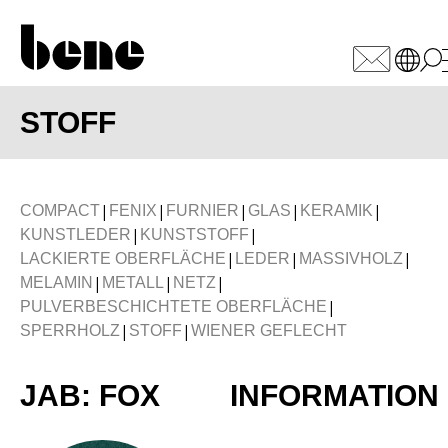
WÄHLEN SIE IHREN MARK
STOFF
Armenien
(AM)
Australien
(AU)
|
|
|
|
|
COMPACT
FENIX
FURNIER
GLAS
KERAMIK
Bahrain
(BH)
|
|
KUNSTLEDER
KUNSTSTOFF
Belgien
|
|
|
(BE)
LACKIERTE OBERFLÄCHE
LEDER
MASSIVHOLZ
|
|
|
MELAMIN
METALL
NETZ
Bulgarien
(BG)
|
PULVERBESCHICHTETE OBERFLÄCHE
China
(CN)
|
|
SPERRHOLZ
STOFF
WIENER GEFLECHT
Deutschland
(DE)
Dänemark
(DK)
JAB: FOX
INFORMATION
Elfenbeinküste
(CI)
Finnland
(FI)