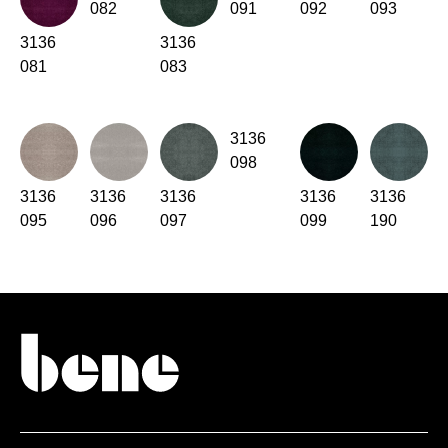
082
091
092
093
Oman
(OM)
Philippinen
3136
3136
(PH)
081
083
Polen
(PL)
Portugal
(PT)
Qatar
(QA)
3136
Rest der Welt
()
098
Rumänien
(RO)
3136
3136
3136
3136
3136
Russland
(RU)
095
096
097
099
190
Saudi-Arabien
(SA)
Schweden
(SE)
Schweiz
(CH)
Senegal
(SN)
Serbien
(RS)
Singapur
(SG)
Slowakei
(SK)