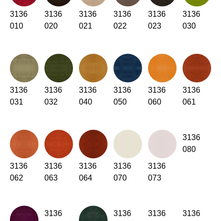
Kenia
3136
3136
(KE)
3136
3136
3136
3136
010
020
021
022
023
030
Kroatien
(HR)
Kuwait
(KW)
Lettland
(LV)
Liechtenstein
(LI)
Litauen
(LT)
3136
3136
3136
3136
3136
3136
Luxemburg
(LU)
031
032
040
050
060
061
Malaysia
(MY)
Marokko
(MA)
3136
Mauretanien
(MR)
080
Neuseeland
(NZ)
3136
3136
3136
3136
3136
Niederlande
(NL)
062
063
064
070
073
Nigeria
(NG)
Nordirland (UK)
(GB)
Norwegen
3136
3136
3136
3136
(NO)