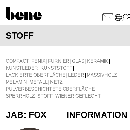
WÄHLEN SIE IHREN MARK
STOFF
Armenien
(AM)
Australien
(AU)
|
|
|
|
|
COMPACT
FENIX
FURNIER
GLAS
KERAMIK
Bahrain
(BH)
|
|
KUNSTLEDER
KUNSTSTOFF
Belgien
|
|
|
(BE)
LACKIERTE OBERFLÄCHE
LEDER
MASSIVHOLZ
|
|
|
MELAMIN
METALL
NETZ
Bulgarien
(BG)
|
PULVERBESCHICHTETE OBERFLÄCHE
China
(CN)
|
|
SPERRHOLZ
STOFF
WIENER GEFLECHT
Deutschland
(DE)
Dänemark
(DK)
JAB: FOX
INFORMATION
Elfenbeinküste
(CI)
Finnland
(FI)