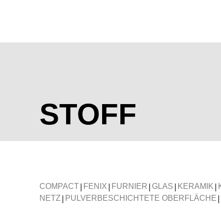
STOFF
|
|
|
|
|
COMPACT
FENIX
FURNIER
GLAS
KERAMIK
|
|
NETZ
PULVERBESCHICHTETE OBERFLÄCHE