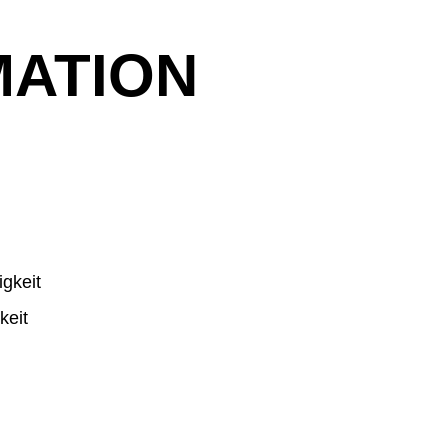
MATION
gkeit
keit