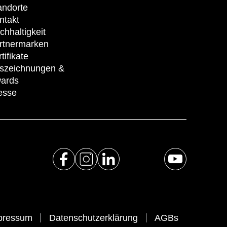
andorte
ntakt
chhaltigkeit
rtnermarken
tifikate
szeichnungen &
ards
esse
pressum
Datenschutzerklärung
AGBs