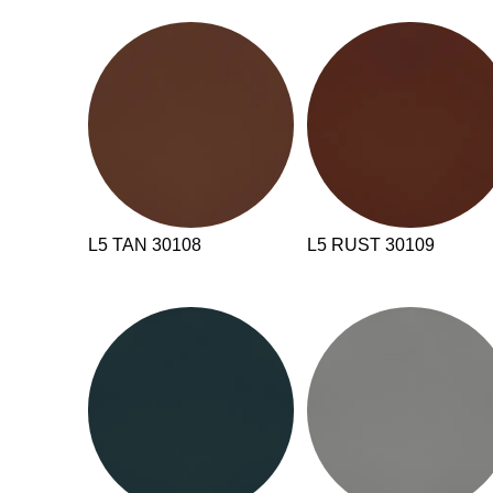
Indonesien
(ID)
Iran
(IR)
Irland
(IE)
Israel
(IL)
Italien
(IT)
Japan
(JP)
L5 TAN 30108
L5 RUST 30109
Ägypten
(EG)
Österreich
(AT)