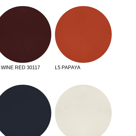
hechische Republik
(CZ)
nesien
(TN)
raine
(UA)
garn
(HU)
einigte Arabische Emirate
)
ißrussland
(BY)
 WINE RED 30117
L5 PAPAYA