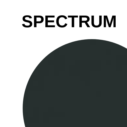
SPECTRUM
WÄHL
Armenien
(AM)