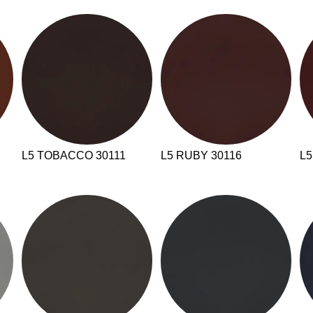
Norwegen
Tsc
(NO)
Oman
Tu
(OM)
Philippinen
Uk
(PH)
Polen
Un
(PL)
Portugal
Ver
(PT)
(AE
Qatar
(QA)
We
L5 TOBACCO 30111
L5 RUBY 30116
L5