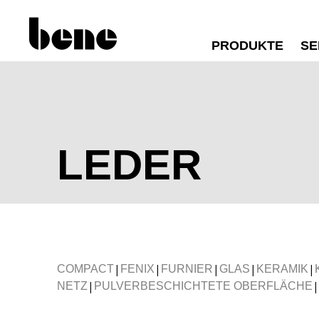
PRODUKTE
SE
LEDER
|
|
|
|
|
COMPACT
FENIX
FURNIER
GLAS
KERAMIK
|
|
NETZ
PULVERBESCHICHTETE OBERFLÄCHE