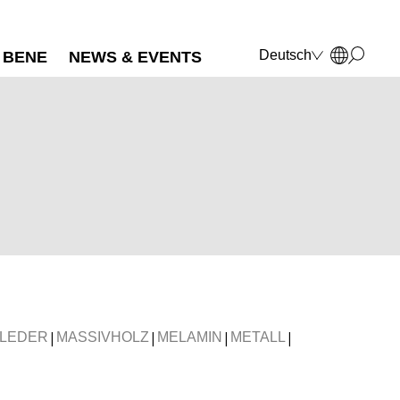
Deutsch
BENE
NEWS & EVENTS
English
Français
Polski
Italiano
|
|
|
|
LEDER
MASSIVHOLZ
MELAMIN
METALL