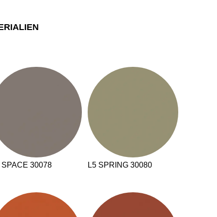
ERIALIEN
MARKT
 SPACE 30078
L5 SPRING 30080
t der Welt
()