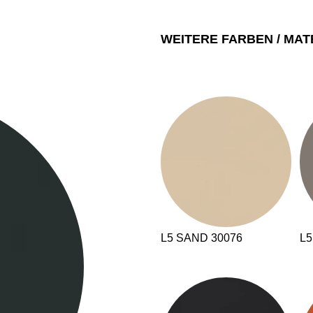
WEITERE FARBEN / MAT
EN SIE IHREN 
L5 SAND 30076
L5
Jordanien
Res
(JO)