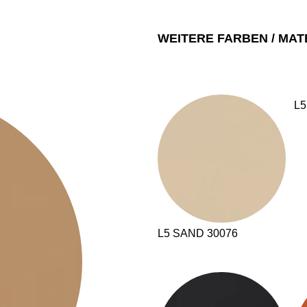
WEITERE FARBEN / MAT
L5
EN SIE IHREN 
L5 SAND 30076
Jordanien
Res
(JO)