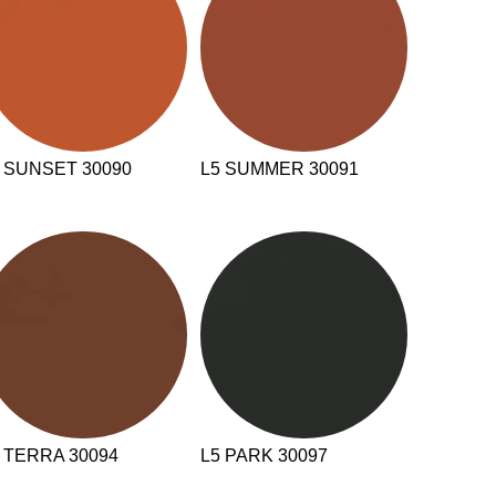
mänien
(RO)
ssland
(RU)
udi-Arabien
(SA)
hweden
(SE)
hweiz
(CH)
 SUNSET 30090
L5 SUMMER 30091
negal
(SN)
rbien
(RS)
ngapur
(SG)
owakei
(SK)
owenien
(SI)
anien
(ES)
afrika
(ZA)
dkorea
(KR)
iwan
(TW)
 TERRA 30094
L5 PARK 30097
nsania
(TZ)
ailand
(TH)