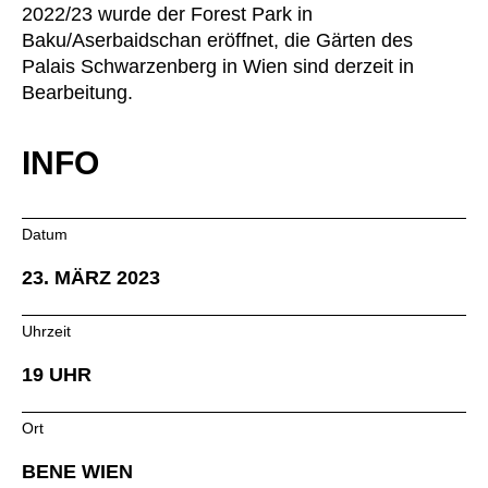
2022/23 wurde der Forest Park in
Irland
(IE)
Baku/Aserbaidschan eröffnet, die Gärten des
Israel
(IL)
Palais Schwarzenberg in Wien sind derzeit in
Italy
(IT)
Bearbeitung.
Ivory Coast
(CI)
Japan
(JP)
INFO
Jordan
(JO)
Kazakhstan
(KZ)
Datum
Kenya
(KE)
23. MÄRZ 2023
Kuwait
(KW)
Latvia
(LV)
Uhrzeit
Liechtenstein
(LI)
Lithuania
19 UHR
(LT)
Luxembourg
(LU)
Ort
Malaysia
(MY)
Mauritania
(MR)
BENE WIEN