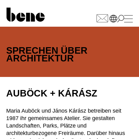
WÄHLEN SIE IHREN
MARKT
SPRECHEN ÜBER
ARCHITEKTUR
Armenia
(AM)
Australia
(AU)
Austria
(AT)
Bahrain
(BH)
AUBÖCK + KÁRÁSZ
Belarus
(BY)
Belgium
(BE)
Maria Auböck und János Kárász betreiben seit
Bulgaria
(BG)
1987 ihr gemeinsames Atelier. Sie gestalten
Canada
(CA)
Landschaften, Parks, Plätze und
China
architekturbezogene Freiräume. Darüber hinaus
(CN)