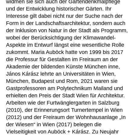
widmen sie sich auch der Gartendenkmalpflege
Croatia
(HR)
und der Entwicklung historischer Gärten. Ihr
Czech republic
(CZ)
Interesse gilt dabei nicht nur der Suche nach der
Denmark
(DK)
Form in der Landschaftsarchitektur, sondern auch
Egypt
(EG)
der Inklusion von Natur in der Stadt als Programm,
Finland
wobei der Berücksichtigung der Klimawandel-
(FI)
Aspekte im Entwurf längst eine wesentliche Rolle
France
(FR)
zukommt. Maria Auböck hatte von 1999 bis 2017
Germany
(DE)
die Professur für Gestalten im Freiraum an der
Ghana
(GH)
Akademie der bildenden Künste München inne,
Great Britain
(GB)
János Kárász lehrte an Universitäten in Wien,
Greece
München, Budapest und Rom, 2021 waren sie
(GR)
Gastprofessoren am Polytechnikum Mailand und
Guinea
(GN)
erhielten den Preis der Stadt Wien für Architektur.
Hong Kong
(HK)
Arbeiten wie der Furtwänglergarten in Salzburg
Hungary
(HU)
(2010), der Erinnerungsort Turnertempel in Wien
India
(IN)
(2012) und der Freiraum der Wohnhausanlage „In
der Wiesen“ in Wien (2017) belegen die
Indonesia
(ID)
Vielseitigkeit von Auböck + Kárász. Zu Neujahr
Iran
(IR)