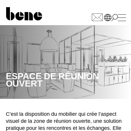
WÄHLEN SIE IHREN
MARKT
Afrique du Sud
(ZA)
Allemagne
(DE)
Arabie saoudite
ESPACE DE RÉUNION
(SA)
OUVERT
Arménie
(AM)
Australie
(AU)
Autriche
(AT)
Bahreïn
(BH)
C’est la disposition du mobilier qui crée l’aspect
Belgique
(BE)
visuel de la zone de réunion ouverte, une solution
Biélorussie
(BY)
pratique pour les rencontres et les échanges. Elle