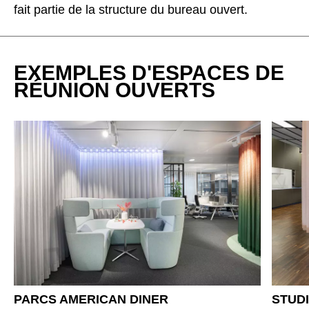
Bulgaria
(BG)
fait partie de la structure du bureau ouvert.
Canada
(CA)
Chine
(CN)
Corée du Sud
(KR)
EXEMPLES D'ESPACES DE
Croatie
RÉUNION OUVERTS
(HR)
Côte d'Ivoire
(CI)
Danemark
(DK)
Espagne
(ES)
Finlande
(FI)
France
(FR)
Ghana
(GH)
Grande-Bretagne
(GB)
Grèce
(GR)
Guinée
(GN)
Hong Kong
(HK)
PARCS AMERICAN DINER
STUDI
Hongrie
(HU)