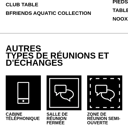
PIEDS
CLUB TABLE
Inde
(IN)
TABLE
BFRIENDS AQUATIC COLLECTION
Indonésie
(ID)
NOOX
Iran
(IR)
Irlande
(IE)
Irlande du Nord (UK)
(GB)
AUTRES
Israël
(IL)
TYPES DE RÉUNIONS ET
Italie
(IT)
D'ÉCHANGES
Japon
(JP)
Jordanie
(JO)
Kazakhstan
(KZ)
Kenya
(KE)
Koweït
(KW)
Lettonie
(LV)
Liechtenstein
CABINE
SALLE DE
ZONE DE
(LI)
TÉLÉPHONIQUE
RÉUNION
RÉUNION SEMI-
Lituanie
FERMÉE
OUVERTE
(LT)