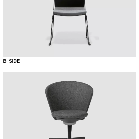
République tchèque
(CZ)
Serbie
(RS)
Singapour
(SG)
Slovaquie
(SK)
Slovénie
(SI)
Suisse
(CH)
B_SIDE
Suède
(SE)
Sénégal
(SN)
Tanzanie
(TZ)
Taïwan
(TW)
Thaïlande
(TH)
Tunisien
(TN)
Ukraine
(UA)
Égypte
(EG)
Émirats arabes unis
(AE)